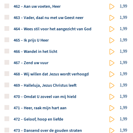
Koop een stuk van dit artikel
1,99
462 – Aan uw voeten, Heer
Koop een stuk van dit artikel
1,99
463 – Vader, daal nu met uw Geest neer
Koop een stuk van dit artikel
1,99
464 – Wees stil voor het aangezicht van God
Koop een stuk van dit artikel
1,99
465 – Ik prijs U Heer
Koop een stuk van dit artikel
1,99
466 – Wandel in het licht
Koop een stuk van dit artikel
1,99
467 – Zend uw vuur
Koop een stuk van dit artikel
1,99
468 – Wij willen dat Jezus wordt verhoogd
Koop een stuk van dit artikel
1,99
469 – Halleluja, Jezus Christus leeft
Koop een stuk van dit artikel
1,99
470 – Omdat U zoveel van mij hield
Koop een stuk van dit artikel
1,99
471 – Heer, raak mijn hart aan
Koop een stuk van dit artikel
1,99
472 – Geloof, hoop en liefde
Koop een stuk van dit artikel
1,99
473 – Dansend over de gouden straten