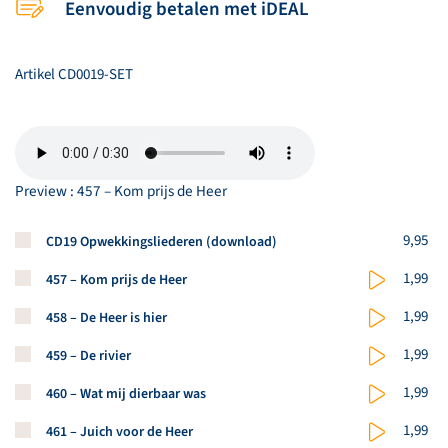
Eenvoudig betalen met iDEAL
Artikel
CD0019-SET
Preview : 457 – Kom prijs de Heer
Koop een stuk van dit artikel
9,95
CD19 Opwekkingsliederen (download)
Koop een stuk van dit artikel
1,99
457 – Kom prijs de Heer
Koop een stuk van dit artikel
1,99
458 – De Heer is hier
Koop een stuk van dit artikel
1,99
459 – De rivier
Koop een stuk van dit artikel
1,99
460 – Wat mij dierbaar was
Koop een stuk van dit artikel
1,99
461 – Juich voor de Heer