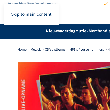
Je bent hier: Shop.Opwekking
Skip to main content
Nieuw
Vaderdag
Muziek
Merchandi
Home
Muziek
CD’s / Albums
MP3’s / Losse nummers
4