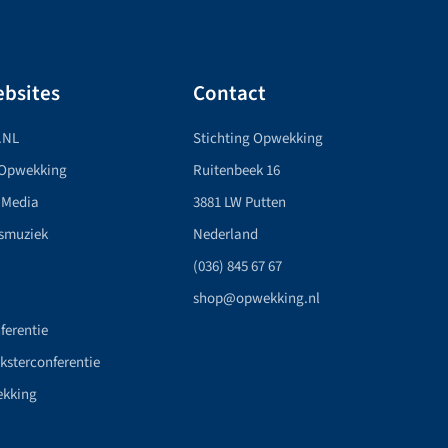
bsites
Contact
.NL
Stichting Opwekking
 Opwekking
Ruitenbeek 16
 Media
3881 LW Putten
smuziek
Nederland
(036) 845 67 67
shop@opwekking.nl
ferentie
nksterconferentie
ekking