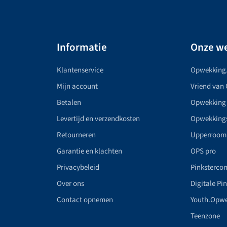
Informatie
Onze we
Klantenservice
Opwekking
Mijn account
Vriend van
Betalen
Opwekking
Levertijd en verzendkosten
Opwekking
Retourneren
Upperroom
Garantie en klachten
OPS pro
Privacybeleid
Pinkstercon
Over ons
Digitale Pi
Contact opnemen
Youth.Opw
Teenzone