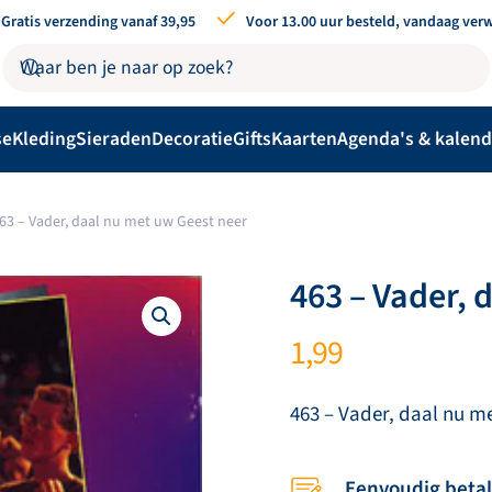
Gratis verzending vanaf 39,95
Voor 13.00 uur besteld, vandaag ver
se
Kleding
Sieraden
Decoratie
Gifts
Kaarten
Agenda's & kalend
63 – Vader, daal nu met uw Geest neer
463 – Vader, 
1,99
463 – Vader, daal nu m
Eenvoudig beta