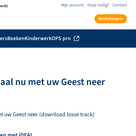
Mijn account
Hulp nodig?
Contact
werkt
Winkelwagen
ers
Boeken
Kinderwerk
OPS pro
daal nu met uw Geest neer
et uw Geest neer (download losse track)
len met iDEAL