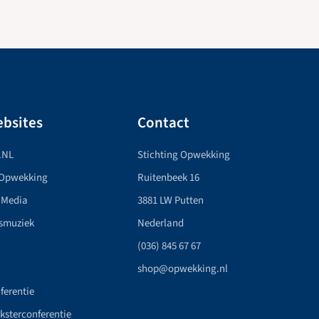
bsites
Contact
.NL
Stichting Opwekking
 Opwekking
Ruitenbeek 16
 Media
3881 LW Putten
smuziek
Nederland
(036) 845 67 67
shop@opwekking.nl
ferentie
nksterconferentie