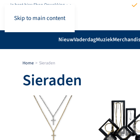
Je bent hier: Shop.Opwekking
Skip to main content
Nieuw
Vaderdag
Muziek
Merchandi
Home
Sieraden
Sieraden