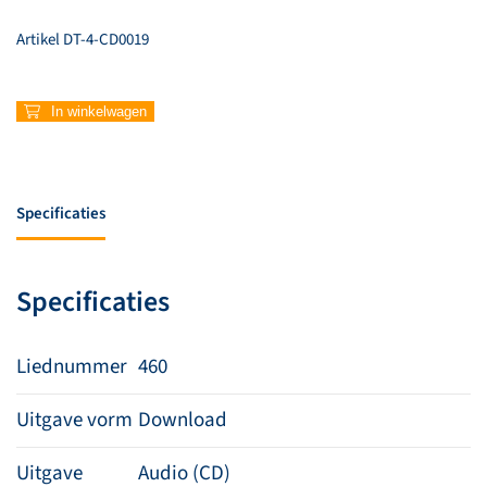
Artikel
DT-4-CD0019
460
In winkelwagen
–
Wat
mij
dierbaar
Specificaties
was
aantal
Specificaties
Liednummer
460
Uitgave vorm
Download
Uitgave
Audio (CD)