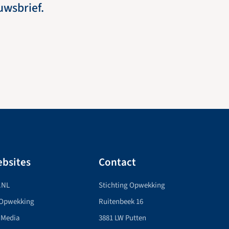
euwsbrief.
bsites
Contact
.NL
Stichting Opwekking
 Opwekking
Ruitenbeek 16
 Media
3881 LW Putten