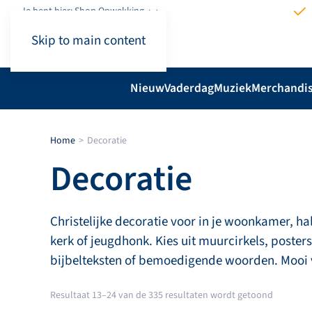
Je bent hier: Shop.Opwekking
Skip to main content
Nieuw
Vaderdag
Muziek
Merchandi
Home
Decoratie
Decoratie
Christelijke decoratie voor in je woonkamer, h
kerk of jeugdhonk. Kies uit muurcirkels, poste
bijbelteksten of bemoedigende woorden. Mooi vo
Gesortee
Resultaat 13–24 van de 335 resultaten wordt getoond
op