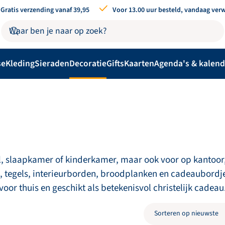
Gratis verzending vanaf 39,95
Voor 13.00 uur besteld, vandaag ver
se
Kleding
Sieraden
Decoratie
Gifts
Kaarten
Agenda's & kalend
al, slaapkamer of kinderkamer, maar ook voor op kantoor
rs, tegels, interieurborden, broodplanken en cadeaubordj
or thuis en geschikt als betekenisvol christelijk cadeau
rd