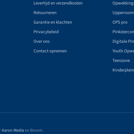
Levertijd en verzendkosten
Opwekking
Retourneren
Upperroom
Garantie en klachten
OPS pro
Privacybeleid
Pinkstercon
Over ons
Digitale Pi
Contact opnemen
Youth.Opw
Teenzone
Kinderplei
r
Aaron Media
en Broom
.