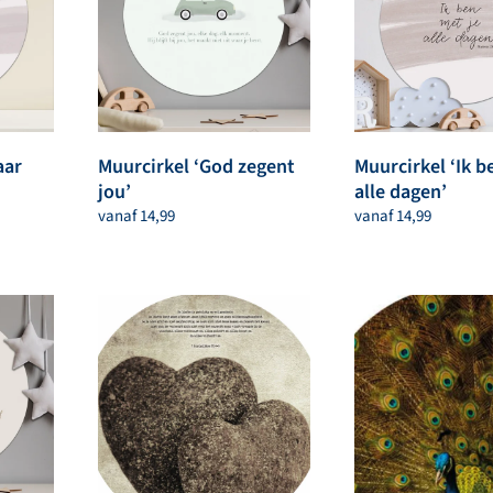
aar
Muurcirkel ‘God zegent
Muurcirkel ‘Ik b
jou’
alle dagen’
vanaf
14,99
vanaf
14,99