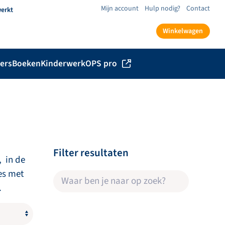
Mijn account
Hulp nodig?
Contact
werkt
Winkelwagen
ers
Boeken
Kinderwerk
OPS pro
Filter resultaten
, in de
es met
.