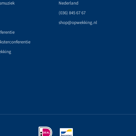
smuziek
Nederland
(036) 845 67 67
shop@opwekking.nl
ferentie
nksterconferentie
ekking
n