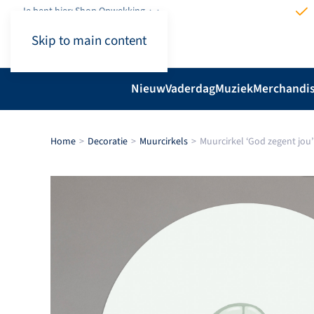
Je bent hier: Shop.Opwekking
Skip to main content
Nieuw
Vaderdag
Muziek
Merchandi
Home
Decoratie
Muurcirkels
Muurcirkel ‘God zegent jou’