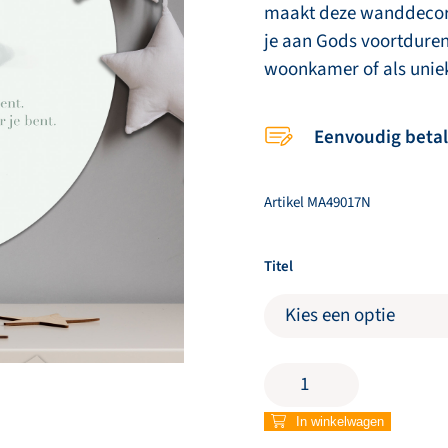
maakt deze wanddecorat
je aan Gods voortduren
woonkamer of als unie
Eenvoudig beta
Artikel
MA49017N
Titel
Muurcirkel
'God
zegent
In winkelwagen
jou'