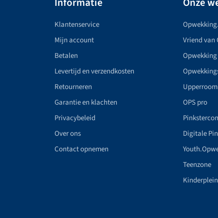
Informatie
Onze we
Klantenservice
Opwekking
Mijn account
Vriend van
Betalen
Opwekking
Levertijd en verzendkosten
Opwekking
Retourneren
Upperroom
Garantie en klachten
OPS pro
Privacybeleid
Pinkstercon
Over ons
Digitale Pi
Contact opnemen
Youth.Opw
Teenzone
Kinderplei