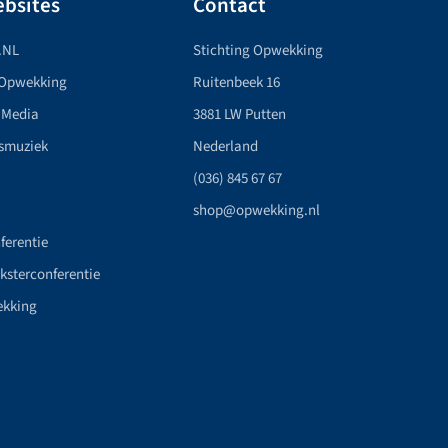
bsites
Contact
.NL
Stichting Opwekking
 Opwekking
Ruitenbeek 16
 Media
3881 LW Putten
smuziek
Nederland
(036) 845 67 67
shop@opwekking.nl
ferentie
nksterconferentie
ekking
n