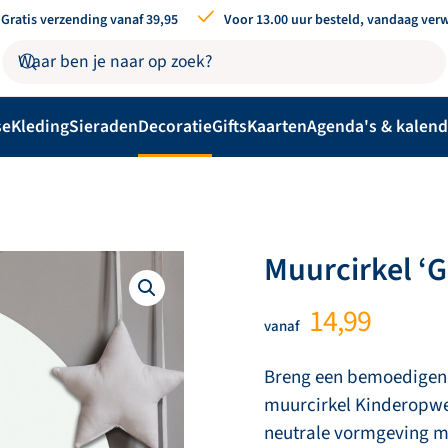
Gratis verzending vanaf 39,95
Voor 13.00 uur besteld, vandaag ver
se
Kleding
Sieraden
Decoratie
Gifts
Kaarten
Agenda's & kalend
Muurcirkel ‘G
14,99
vanaf
Breng een bemoedigend
muurcirkel Kinderopwekk
neutrale vormgeving met