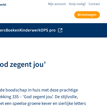
Mijn account
Hulp nodig?
Contact
werkt
Winkelwagen
ers
Boeken
Kinderwerk
OPS pro
od zegent jou’
e boodschap in huis met deze prachtige
ing 335 – ‘God zegent jou’. De stijlvolle,
 een speelse groene kever en sierlijke letters