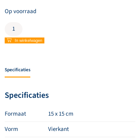
Op voorraad
Wenskaart
'Veel
sterkte
In winkelwagen
–
verlies
dochter'
aantal
Specificaties
Specificaties
Formaat
15 x 15 cm
Vorm
Vierkant