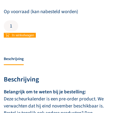
Op voorraad (kan nabesteld worden)
Scheurkalender
365
allerbeste
In winkelwagen
visjes
aantal
Beschrijving
Beschrijving
Belangrijk om te weten bij je bestelling:
Deze scheurkalender is een pre-order product. We
verwachten dat hij eind november beschikbaar is.