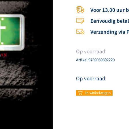
Voor 13.00 uur 
Eenvoudig beta
Verzending via 
Op voorraad
Artikel
9789059692220
Op voorraad
Muziekboekje
In winkelwagen
life@opwekking
13
–
Jesus
Saves