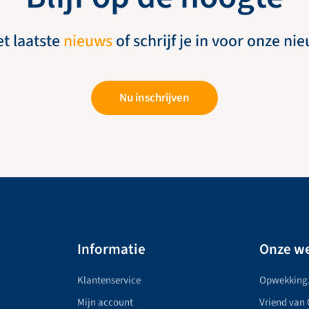
et laatste
nieuws
of schrijf je in voor onze ni
Nu inschrijven
Informatie
Onze we
Klantenservice
Opwekking
Mijn account
Vriend van