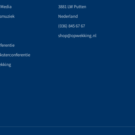
 Media
3881 LW Putten
smuziek
Nederland
(036) 845 67 67
shop@opwekking.nl
ferentie
nksterconferentie
ekking
n