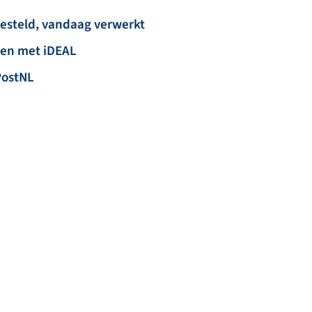
besteld, vandaag verwerkt
len met iDEAL
PostNL