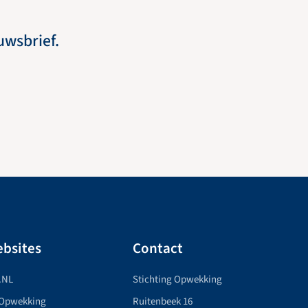
euwsbrief.
bsites
Contact
.NL
Stichting Opwekking
 Opwekking
Ruitenbeek 16