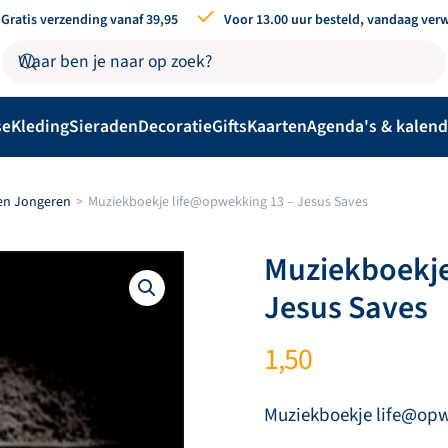
Gratis verzending vanaf 39,95
Voor 13.00 uur besteld, vandaag ver
se
Kleding
Sieraden
Decoratie
Gifts
Kaarten
Agenda's & kalend
en Jongeren
Muziekboekje life@opwekking 13 – Jesus Saves
Muziekboekje
Jesus Saves
1,50
Muziekboekje life@opw