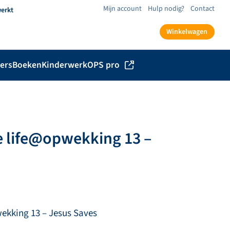
Mijn account
Hulp nodig?
Contact
werkt
Winkelwagen
ers
Boeken
Kinderwerk
OPS pro
 life@opwekking 13 –
ekking 13 – Jesus Saves