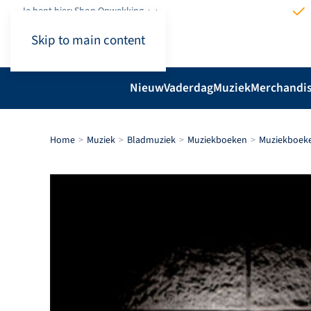
Je bent hier: Shop.Opwekking
Skip to main content
Nieuw
Vaderdag
Muziek
Merchandi
Home
Muziek
Bladmuziek
Muziekboeken
Muziekboek