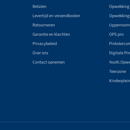
Betalen
Opwekking
Levertijd en verzendkosten
Opwekking
Retourneren
Upperroom
Garantie en klachten
OPS pro
Privacybeleid
Pinkstercon
Over ons
Digitale Pi
Contact opnemen
Youth.Opw
Teenzone
Kinderplei