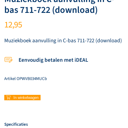
bas 711-722 (download)
12,95
Muziekboek aanvulling in C-bas 711-722 (download)
Eenvoudig betalen met iDEAL
Artikel
OPWVB034MUCb
Muziekboek
In winkelwagen
aanvulling
in
C-
bas
Specificaties
711-