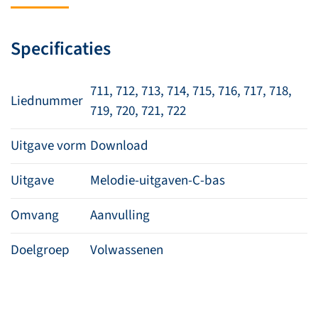
722
(download)
Specificaties
aantal
711, 712, 713, 714, 715, 716, 717, 718,
Liednummer
719, 720, 721, 722
Uitgave vorm
Download
Uitgave
Melodie-uitgaven-C-bas
Omvang
Aanvulling
Doelgroep
Volwassenen