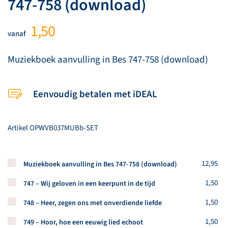
747-758 (download)
1,50
vanaf
Muziekboek aanvulling in Bes 747-758 (download)
Eenvoudig betalen met iDEAL
Artikel
OPWVB037MUBb-SET
Koop een stuk van dit artikel
12,95
Muziekboek aanvulling in Bes 747-758 (download)
Koop een stuk van dit artikel
1,50
747 – Wij geloven in een keerpunt in de tijd
Koop een stuk van dit artikel
1,50
748 – Heer, zegen ons met onverdiende liefde
Koop een stuk van dit artikel
1,50
749 – Hoor, hoe een eeuwig lied echoot