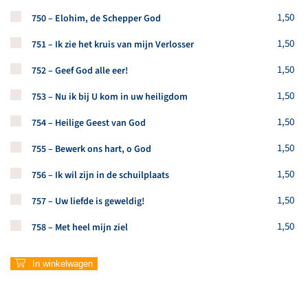
Koop een stuk van dit artikel
1,50
750 – Elohim, de Schepper God
Koop een stuk van dit artikel
1,50
751 – Ik zie het kruis van mijn Verlosser
Koop een stuk van dit artikel
1,50
752 – Geef God alle eer!
Koop een stuk van dit artikel
1,50
753 – Nu ik bij U kom in uw heiligdom
Koop een stuk van dit artikel
1,50
754 – Heilige Geest van God
Koop een stuk van dit artikel
1,50
755 – Bewerk ons hart, o God
Koop een stuk van dit artikel
1,50
756 – Ik wil zijn in de schuilplaats
Koop een stuk van dit artikel
1,50
757 – Uw liefde is geweldig!
Koop een stuk van dit artikel
1,50
758 – Met heel mijn ziel
In winkelwagen