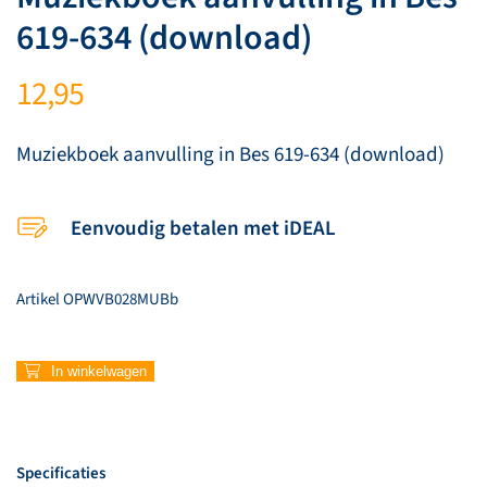
619-634 (download)
12,95
Muziekboek aanvulling in Bes 619-634 (download)
Eenvoudig betalen met iDEAL
Artikel
OPWVB028MUBb
Muziekboek
In winkelwagen
aanvulling
in
Bes
619-
Specificaties
634