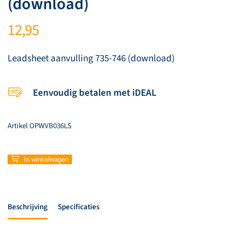
(download)
12,95
Leadsheet aanvulling 735-746 (download)
Eenvoudig betalen met iDEAL
Artikel
OPWVB036LS
Leadsheet
In winkelwagen
aanvulling
735-
746
(download)
Beschrijving
Specificaties
aantal