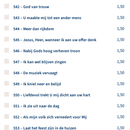
Koop een stuk van dit artikel
1,50
542 – God van trouw
Koop een stuk van dit artikel
1,50
543 – U maakte mij tot een ander mens
Koop een stuk van dit artikel
1,50
544 – Meer dan rijkdom
Koop een stuk van dit artikel
1,50
545 – Jezus, Heer, wanneer ik aan uw offer denk
Koop een stuk van dit artikel
1,50
546 – Nabij Gods hoog verheven troon
Koop een stuk van dit artikel
1,50
547 – Ik kan wel blijven zingen
Koop een stuk van dit artikel
1,50
548 – De muziek vervaagt
Koop een stuk van dit artikel
1,50
549 – Ik kniel neer en belijd
Koop een stuk van dit artikel
1,50
550 – Liefdevol trekt U mij dicht aan uw hart
Koop een stuk van dit artikel
1,50
551 – Ik zie uit naar de dag
Koop een stuk van dit artikel
1,50
552 – Als mijn volk zich vernedert voor Mij
Koop een stuk van dit artikel
1,50
553 – Laat het feest zijn in de huizen