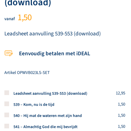
(download)
1,50
vanaf
Leadsheet aanvulling 539-553 (download)
Eenvoudig betalen met iDEAL
Artikel
OPWVB023LS-SET
Koop een stuk van dit artikel
12,95
Leadsheet aanvulling 539-553 (download)
Koop een stuk van dit artikel
1,50
539 – Kom, nu is de tijd
Koop een stuk van dit artikel
1,50
540 – Hij mat de wateren met zijn hand
Koop een stuk van dit artikel
1,50
541 – Almachtig God die mij bevrijdt