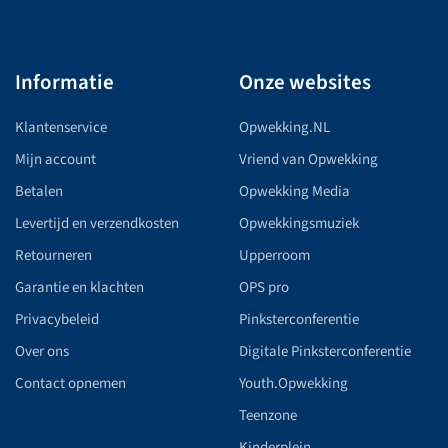
Informatie
Onze websites
Klantenservice
Opwekking.NL
Mijn account
Vriend van Opwekking
Betalen
Opwekking Media
Levertijd en verzendkosten
Opwekkingsmuziek
Retourneren
Upperroom
Garantie en klachten
OPS pro
Privacybeleid
Pinksterconferentie
Over ons
Digitale Pinksterconferentie
Contact opnemen
Youth.Opwekking
Teenzone
Kinderplein