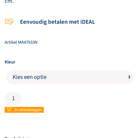
cm.
Eenvoudig betalen met iDEAL
Artikel
MA47933N
Kleur
Kralenarmband
heren
met
In winkelwagen
kruisje
aantal