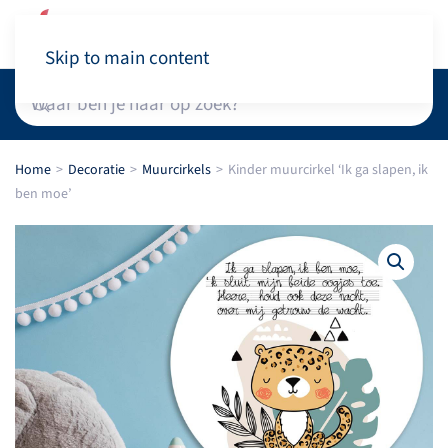
Winkelwagen
Skip to main content
Home
Decoratie
Muurcirkels
Kinder muurcirkel ‘Ik ga slapen, ik
ben moe’