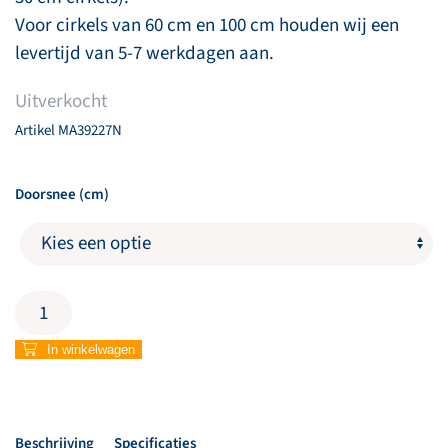
Voor cirkels van 60 cm en 100 cm houden wij een
levertijd van 5-7 werkdagen aan.
Uitverkocht
Artikel
MA39227N
Doorsnee (cm)
Kinder
muurcirkel
'Ik
In winkelwagen
ga
slapen,
ik
ben
Beschrijving
Specificaties