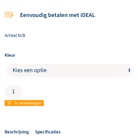
Eenvoudig betalen met iDEAL
Artikel
N/B
Kleur
Ketting
youth
kruisje
In winkelwagen
small
aantal
Beschrijving
Specificaties