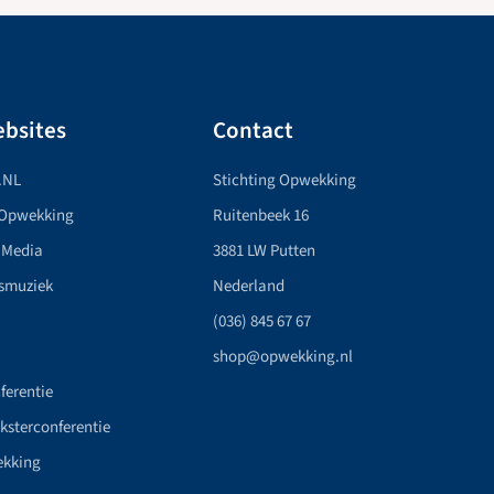
bsites
Contact
.NL
Stichting Opwekking
 Opwekking
Ruitenbeek 16
 Media
3881 LW Putten
smuziek
Nederland
(036) 845 67 67
shop@opwekking.nl
ferentie
nksterconferentie
ekking