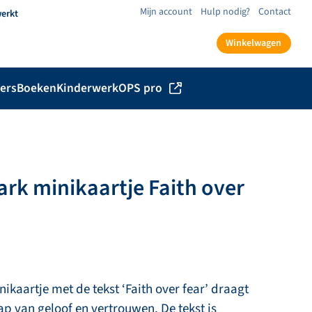
Mijn account
Hulp nodig?
Contact
werkt
Winkelwagen
ers
Boeken
Kinderwerk
OPS pro
ark minikaartje Faith over
nikaartje met de tekst ‘Faith over fear’ draagt
p van geloof en vertrouwen. De tekst is