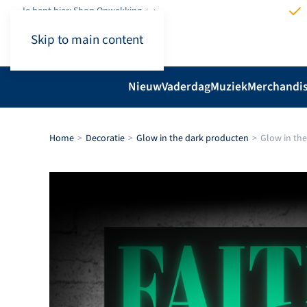
Je bent hier: Shop.Opwekking
Skip to main content
Nieuw
Vaderdag
Muziek
Merchandi
Home
Decoratie
Glow in the dark producten
Glow in the