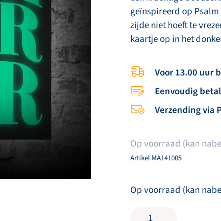
geïnspireerd op Psalm 
zijde niet hoeft te vreze
kaartje op in het donk
Voor 13.00 uur 
Eenvoudig beta
Verzending via 
Op voorraad (kan nabe
Artikel
MA141005
Op voorraad (kan nabe
Glow