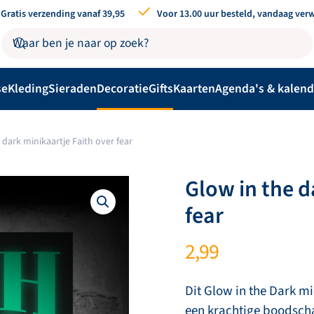
Gratis verzending vanaf 39,95
Voor 13.00 uur besteld, vandaag ver
se
Kleding
Sieraden
Decoratie
Gifts
Kaarten
Agenda's & kalend
 dark minikaartje Faith over fear
Glow in the d
fear
2,99
Dit Glow in the Dark mi
een krachtige boodscha