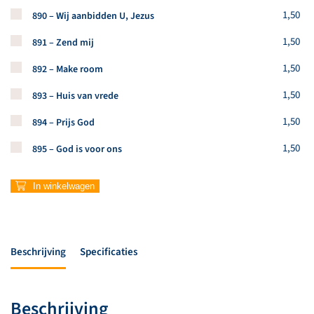
Koop een stuk van dit artikel
1,50
890 – Wij aanbidden U, Jezus
Koop een stuk van dit artikel
1,50
891 – Zend mij
Koop een stuk van dit artikel
1,50
892 – Make room
Koop een stuk van dit artikel
1,50
893 – Huis van vrede
Koop een stuk van dit artikel
1,50
894 – Prijs God
Koop een stuk van dit artikel
1,50
895 – God is voor ons
In winkelwagen
Beschrijving
Specificaties
Beschrijving