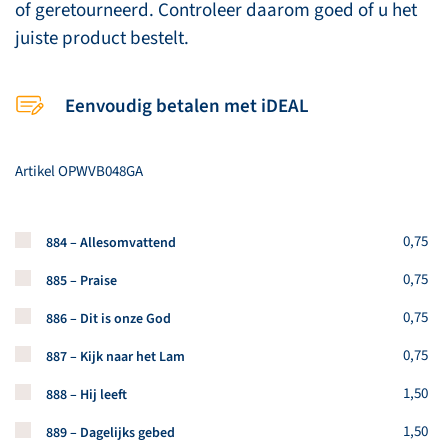
of geretourneerd. Controleer daarom goed of u het
juiste product bestelt.
Eenvoudig betalen met iDEAL
Artikel
OPWVB048GA
Koop een stuk van dit artikel
0,75
884 – Allesomvattend
Koop een stuk van dit artikel
0,75
885 – Praise
Koop een stuk van dit artikel
0,75
886 – Dit is onze God
Koop een stuk van dit artikel
0,75
887 – Kijk naar het Lam
Koop een stuk van dit artikel
1,50
888 – Hij leeft
Koop een stuk van dit artikel
1,50
889 – Dagelijks gebed