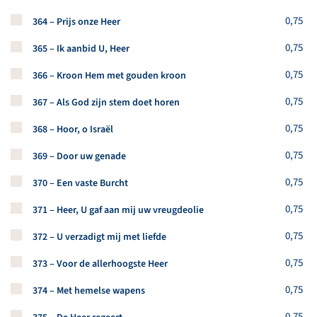
Koop een stuk van dit artikel
0,75
364 – Prijs onze Heer
Koop een stuk van dit artikel
0,75
365 – Ik aanbid U, Heer
Koop een stuk van dit artikel
0,75
366 – Kroon Hem met gouden kroon
Koop een stuk van dit artikel
0,75
367 – Als God zijn stem doet horen
Koop een stuk van dit artikel
0,75
368 – Hoor, o Israël
Koop een stuk van dit artikel
0,75
369 – Door uw genade
Koop een stuk van dit artikel
0,75
370 – Een vaste Burcht
Koop een stuk van dit artikel
0,75
371 – Heer, U gaf aan mij uw vreugdeolie
Koop een stuk van dit artikel
0,75
372 – U verzadigt mij met liefde
Koop een stuk van dit artikel
0,75
373 – Voor de allerhoogste Heer
Koop een stuk van dit artikel
0,75
374 – Met hemelse wapens
Koop een stuk van dit artikel
0,75