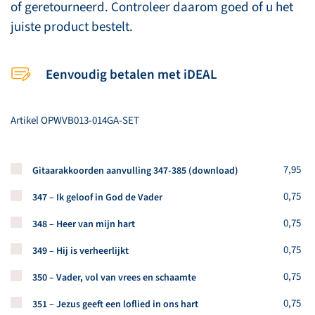
of geretourneerd. Controleer daarom goed of u het
juiste product bestelt.
Eenvoudig betalen met iDEAL
Artikel
OPWVB013-014GA-SET
Koop een stuk van dit artikel
7,95
Gitaarakkoorden aanvulling 347-385 (download)
Koop een stuk van dit artikel
0,75
347 – Ik geloof in God de Vader
Koop een stuk van dit artikel
0,75
348 – Heer van mijn hart
Koop een stuk van dit artikel
0,75
349 – Hij is verheerlijkt
Koop een stuk van dit artikel
0,75
350 – Vader, vol van vrees en schaamte
Koop een stuk van dit artikel
0,75
351 – Jezus geeft een loflied in ons hart