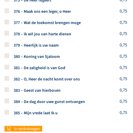
375 – De Heer regeert
Koop een stuk van dit artikel
0,75
376 – Maak ons een leger, o Heer
Koop een stuk van dit artikel
0,75
377 – Wat de toekomst brengen moge
Koop een stuk van dit artikel
0,75
378 – Ik wil jou van harte dienen
Koop een stuk van dit artikel
0,75
379 – Heerlijk is uw naam
Koop een stuk van dit artikel
0,75
380 – Koning van Sjaloom
Koop een stuk van dit artikel
0,75
381 – De zaligheid is van God
Koop een stuk van dit artikel
0,75
382 – O, Heer de nacht komt over ons
Koop een stuk van dit artikel
0,75
383 – Geest van hierboven
Koop een stuk van dit artikel
0,75
384 – De dag door uwe gunst ontvangen
Koop een stuk van dit artikel
0,75
385 – Mijn vrede laat Ik u
In winkelwagen