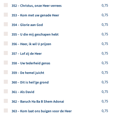
Koop een stuk van dit artikel
0,75
352 – Christus, onze Heer verrees
Koop een stuk van dit artikel
0,75
353 – Kom met uw genade Heer
Koop een stuk van dit artikel
0,75
354 – Glorie aan God
Koop een stuk van dit artikel
0,75
355 – U die mij geschapen hebt
Koop een stuk van dit artikel
0,75
356 – Heer, ik wil U prijzen
Koop een stuk van dit artikel
0,75
357 – Lof zij de Heer
Koop een stuk van dit artikel
0,75
358 – Uw tederheid genas
Koop een stuk van dit artikel
0,75
359 – De hemel juicht
Koop een stuk van dit artikel
0,75
360 – Dit is heil’ge grond
Koop een stuk van dit artikel
0,75
361 – Als David
Koop een stuk van dit artikel
0,75
362 – Baruch Ha Ba B Shem Adonai
Koop een stuk van dit artikel
0,75
363 – Kom laat ons buigen voor de Heer