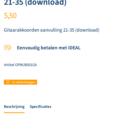
21-35 (download)
5,50
Gitaarakkoorden aanvulling 21-35 (download)
Eenvoudig betalen met iDEAL
Artikel
OPWJB001GA
Gitaarakkoorden
In winkelwagen
aanvulling
21-
35
(download)
Beschrijving
Specificaties
aantal