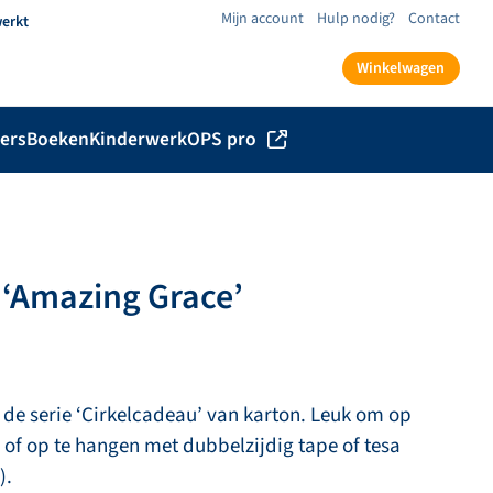
Mijn account
Hulp nodig?
Contact
werkt
Winkelwagen
ers
Boeken
Kinderwerk
OPS pro
 ‘Amazing Grace’
de serie ‘Cirkelcadeau’ van karton. Leuk om op
en of op te hangen met dubbelzijdig tape of tesa
).