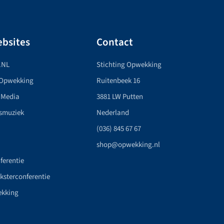
bsites
Contact
.NL
Stichting Opwekking
 Opwekking
Ruitenbeek 16
 Media
3881 LW Putten
smuziek
Nederland
(036) 845 67 67
shop@opwekking.nl
ferentie
nksterconferentie
ekking