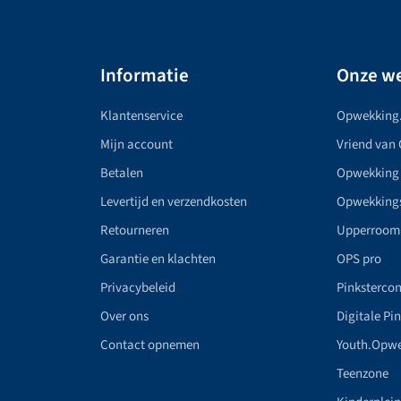
Informatie
Onze we
Klantenservice
Opwekking
Mijn account
Vriend van
Betalen
Opwekking
Levertijd en verzendkosten
Opwekking
Retourneren
Upperroom
Garantie en klachten
OPS pro
Privacybeleid
Pinkstercon
Over ons
Digitale Pi
Contact opnemen
Youth.Opw
Teenzone