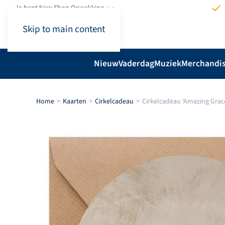
Je bent hier: Shop.Opwekking
Skip to main content
Nieuw
Vaderdag
Muziek
Merchandi
Home
Kaarten
Cirkelcadeau
Cirkelcadeau ‘Amazing Grac