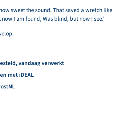
 how sweet the sound. That saved a wretch like
t now I am found, Was blind, but now I see.’
velop.
besteld, vandaag verwerkt
len met iDEAL
PostNL