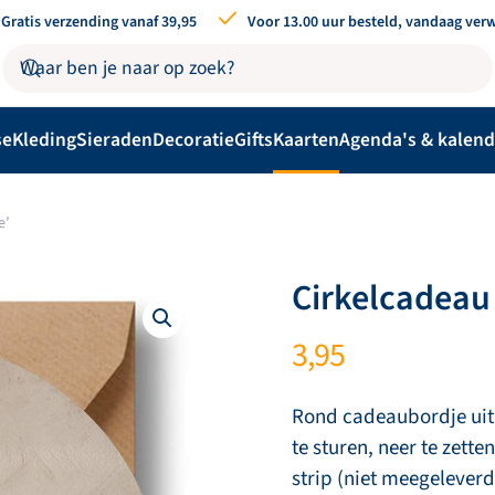
Gratis verzending vanaf 39,95
Voor 13.00 uur besteld, vandaag ver
se
Kleding
Sieraden
Decoratie
Gifts
Kaarten
Agenda's & kalend
e’
Cirkelcadeau
3,95
Rond cadeaubordje uit 
te sturen, neer te zett
strip (niet meegeleverd