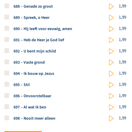
Koop een stuk van dit artikel
1,99
688 – Genade zo groot
Koop een stuk van dit artikel
1,99
689 – Spreek, o Heer
Koop een stuk van dit artikel
1,99
690 – Hij leeft voor eeuwig, amen
Koop een stuk van dit artikel
1,99
691 – Heb de Heer je God lief
Koop een stuk van dit artikel
1,99
692 – U bent mijn schild
Koop een stuk van dit artikel
1,99
693 – Vaste grond
Koop een stuk van dit artikel
1,99
694 – Ik bouw op Jezus
Koop een stuk van dit artikel
1,99
695 – Stil
Koop een stuk van dit artikel
1,99
696 – Onvoorstelbaar
Koop een stuk van dit artikel
1,99
697 – Al wat ik ben
Koop een stuk van dit artikel
1,99
698 – Nooit meer alleen