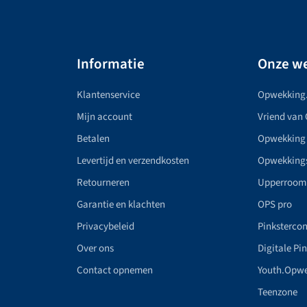
Informatie
Onze we
Klantenservice
Opwekking
Mijn account
Vriend van
Betalen
Opwekking
Levertijd en verzendkosten
Opwekking
Retourneren
Upperroom
Garantie en klachten
OPS pro
Privacybeleid
Pinkstercon
Over ons
Digitale Pi
Contact opnemen
Youth.Opw
Teenzone