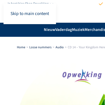
Je bent hier: Shop.Opwekking
Skip to main content
Nieuw
Vaderdag
Muziek
Merchandi
Home
Losse nummers
Audio
CD 14 – Your Kingdom Her