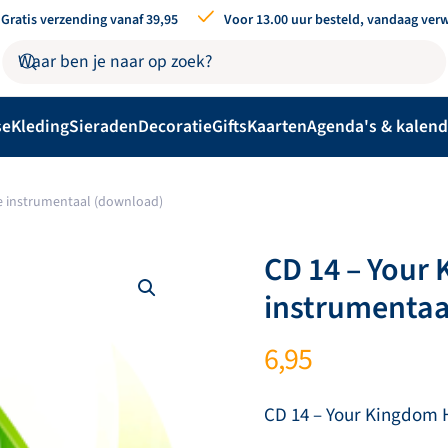
Gratis verzending vanaf 39,95
Voor 13.00 uur besteld, vandaag ver
se
Kleding
Sieraden
Decoratie
Gifts
Kaarten
Agenda's & kalend
e instrumentaal (download)
CD 14 – Your
instrumentaa
6,95
CD 14 – Your Kingdom 