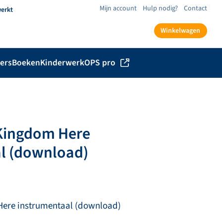
Mijn account
Hulp nodig?
Contact
werkt
Winkelwagen
ers
Boeken
Kinderwerk
OPS pro
 Kingdom Here
l (download)
Here instrumentaal (download)