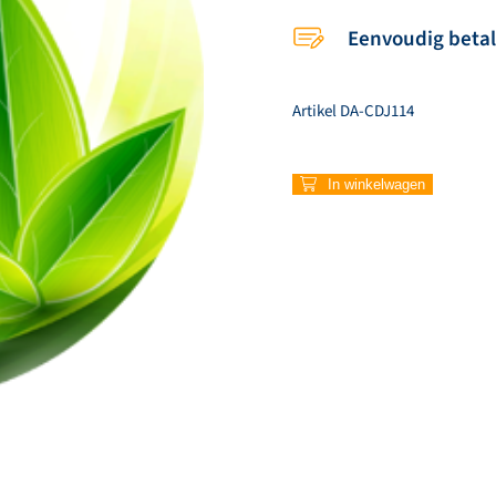
Eenvoudig beta
Artikel
DA-CDJ114
CD
In winkelwagen
14
–
Your
Kingdom
Here
instrumentaal
(download)
aantal