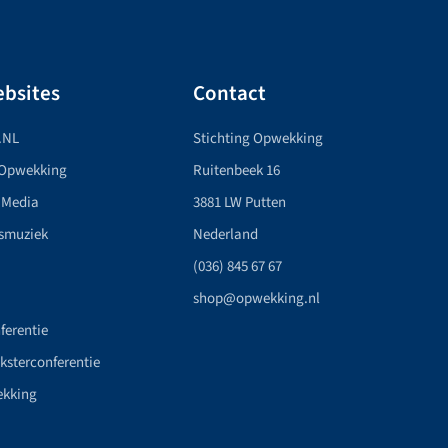
bsites
Contact
.NL
Stichting Opwekking
 Opwekking
Ruitenbeek 16
 Media
3881 LW Putten
smuziek
Nederland
(036) 845 67 67
shop@opwekking.nl
ferentie
nksterconferentie
ekking