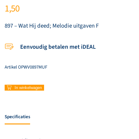
1,50
897 – Wat Hij deed; Melodie uitgaven F
Eenvoudig betalen met iDEAL
Artikel
OPWV0897MUF
897
In winkelwagen
–
Wat
Hij
deed
Specificaties
(F)
aantal