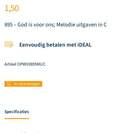
1,50
895 – God is voor ons; Melodie uitgaven in C
Eenvoudig betalen met iDEAL
Artikel
OPWV0895MUC
895
In winkelwagen
–
God
is
voor
Specificaties
ons
(C)
aantal