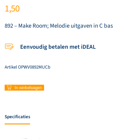
1,50
892 – Make Room; Melodie uitgaven in C bas
Eenvoudig betalen met iDEAL
Artikel
OPWV0892MUCb
892
In winkelwagen
–
Make
Room
(C
Specificaties
bas)
aantal