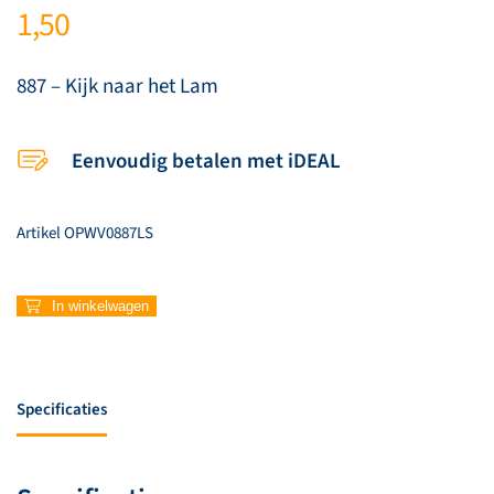
1,50
887 – Kijk naar het Lam
Eenvoudig betalen met iDEAL
Artikel
OPWV0887LS
887
In winkelwagen
–
Kijk
naar
het
Specificaties
Lam
aantal