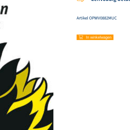
Artikel
OPWV0882MUC
882
In winkelwagen
–
Kennen
aantal