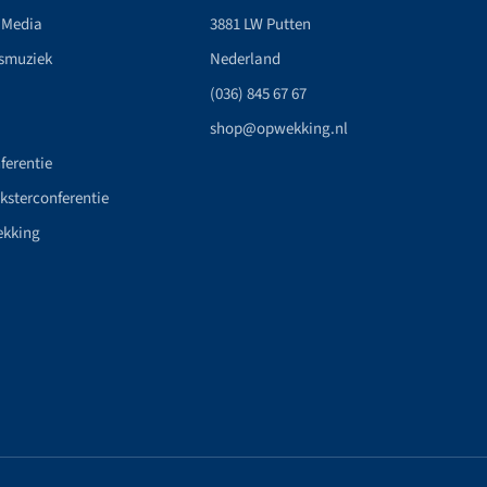
 Media
3881 LW Putten
smuziek
Nederland
(036) 845 67 67
shop@opwekking.nl
ferentie
nksterconferentie
ekking
n