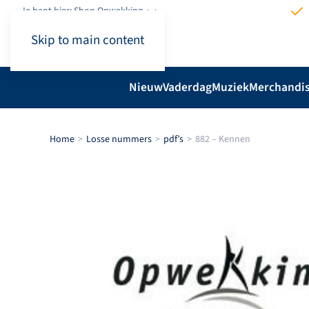
Je bent hier: Shop.Opwekking
Skip to main content
Nieuw
Vaderdag
Muziek
Merchandi
Home
Losse nummers
pdf’s
882 – Kennen