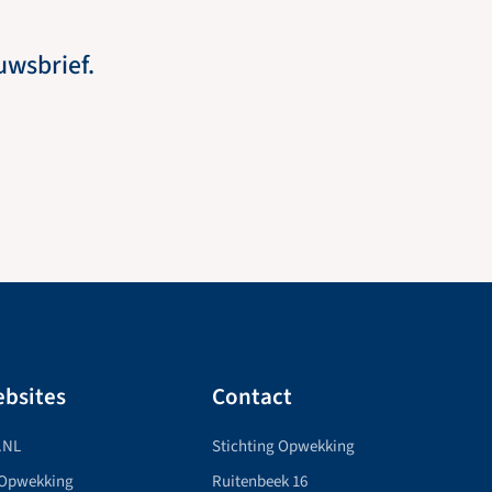
euwsbrief.
bsites
Contact
.NL
Stichting Opwekking
 Opwekking
Ruitenbeek 16