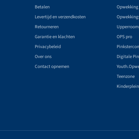
Betalen
Opwekking
Levertijd en verzendkosten
Opwekking
Retourneren
Upperroom
Garantie en klachten
OPS pro
Privacybeleid
Pinkstercon
Over ons
Digitale Pi
Contact opnemen
Youth.Opw
Teenzone
Kinderplei