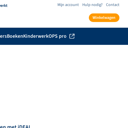
Mijn account
Hulp nodig?
Contact
werkt
Winkelwagen
ers
Boeken
Kinderwerk
OPS pro
len met iDEAL