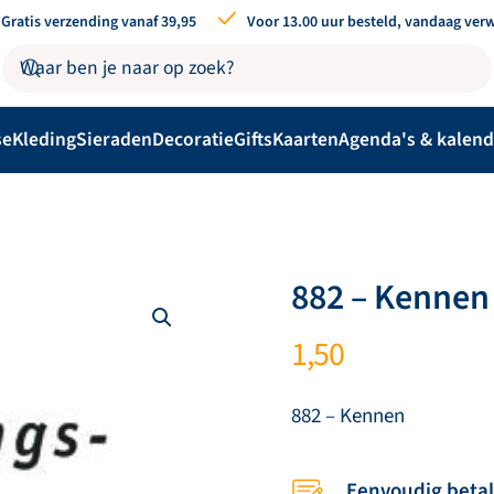
Gratis verzending vanaf 39,95
Voor 13.00 uur besteld, vandaag ver
se
Kleding
Sieraden
Decoratie
Gifts
Kaarten
Agenda's & kalend
882 – Kennen
1,50
882 – Kennen
Eenvoudig beta