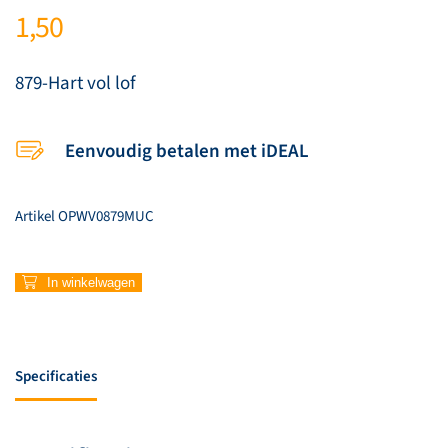
1,50
879-Hart vol lof
Eenvoudig betalen met iDEAL
Artikel
OPWV0879MUC
879-
In winkelwagen
Hart
vol
lof
aantal
Specificaties