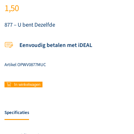
1,50
877 – U bent Dezelfde
Eenvoudig betalen met iDEAL
Artikel
OPWV0877MUC
877
In winkelwagen
–
U
bent
Dezelfde
Specificaties
aantal