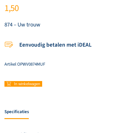
1,50
874 – Uw trouw
Eenvoudig betalen met iDEAL
Artikel
OPWV0874MUF
874
In winkelwagen
–
Uw
trouw
aantal
Specificaties