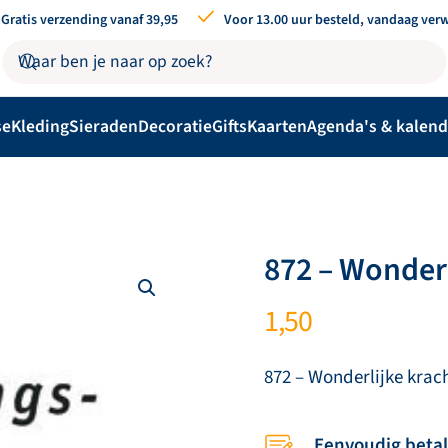
Gratis verzending vanaf 39,95
Voor 13.00 uur besteld, vandaag ver
se
Kleding
Sieraden
Decoratie
Gifts
Kaarten
Agenda's & kalend
872 – Wonderl
1,50
872 – Wonderlijke krac
Eenvoudig beta