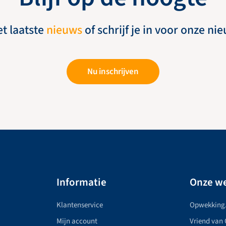
et laatste
nieuws
of schrijf je in voor onze ni
Nu inschrijven
Informatie
Onze we
Klantenservice
Opwekking
Mijn account
Vriend van