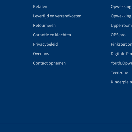
Betalen
Opwekking
Levertijd en verzendkosten
Opwekking
Retourneren
Upperroom
Garantie en klachten
OPS pro
Privacybeleid
Pinkstercon
Over ons
Digitale Pi
Contact opnemen
Youth.Opw
Teenzone
Kinderplei