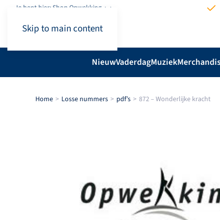
Je bent hier: Shop.Opwekking
Skip to main content
Nieuw
Vaderdag
Muziek
Merchandi
Home
Losse nummers
pdf’s
872 – Wonderlijke kracht