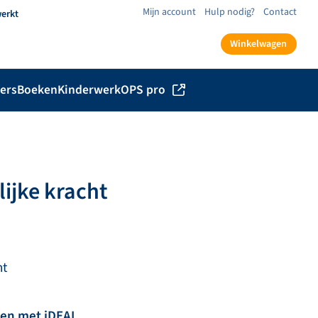
Mijn account
Hulp nodig?
Contact
werkt
Winkelwagen
ers
Boeken
Kinderwerk
OPS pro
ijke kracht
ht
len met iDEAL