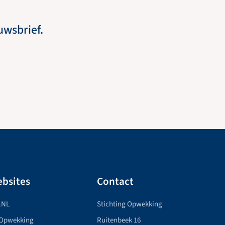
euwsbrief.
bsites
Contact
.NL
Stichting Opwekking
 Opwekking
Ruitenbeek 16