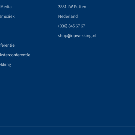
 Media
3881 LW Putten
smuziek
Nederland
(036) 845 67 67
shop@opwekking.nl
ferentie
nksterconferentie
ekking
n