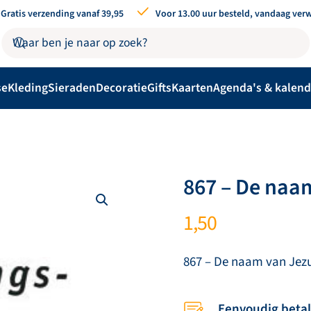
Gratis verzending vanaf 39,95
Voor 13.00 uur besteld, vandaag ver
se
Kleding
Sieraden
Decoratie
Gifts
Kaarten
Agenda's & kalend
867 – De naa
1,50
867 – De naam van Jez
Eenvoudig beta