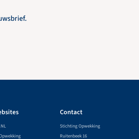
euwsbrief.
bsites
Contact
.NL
Stichting Opwekking
 Opwekking
Ruitenbeek 16