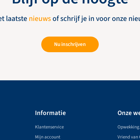
et laatste
nieuws
of schrijf je in voor onze ni
Nu inschrijven
Informatie
Onze we
Klantenservice
Opwekking
Mijn account
Vriend van