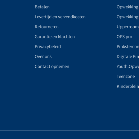
Betalen
Opwekking
Levertijd en verzendkosten
Opwekking
Retourneren
Upperroom
Garantie en klachten
OPS pro
Privacybeleid
Pinkstercon
Over ons
Digitale Pi
Contact opnemen
Youth.Opw
Teenzone
Kinderplei