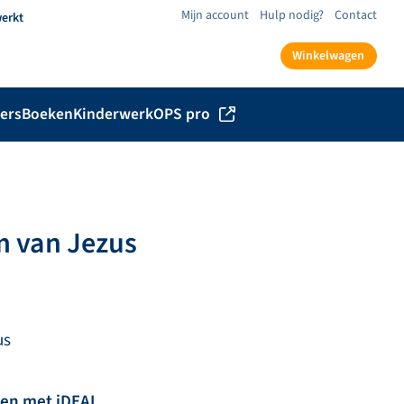
Mijn account
Hulp nodig?
Contact
werkt
Winkelwagen
ers
Boeken
Kinderwerk
OPS pro
m van Jezus
us
len met iDEAL