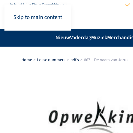
Je bent hier: Shop.Opwekking
Skip to main content
Nieuw
Vaderdag
Muziek
Merchandi
Home
Losse nummers
pdf’s
867 – De naam van Jezus