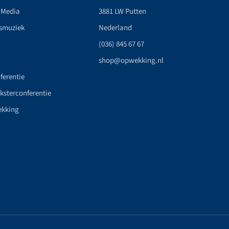
 Media
3881 LW Putten
smuziek
Nederland
(036) 845 67 67
shop@opwekking.nl
ferentie
nksterconferentie
ekking
n