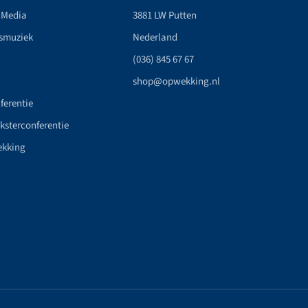
 Media
3881 LW Putten
smuziek
Nederland
(036) 845 67 67
shop@opwekking.nl
ferentie
nksterconferentie
ekking
n