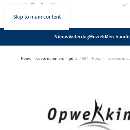
Je bent hier: Shop.Opwekking
Skip to main content
Nieuw
Vaderdag
Muziek
Merchandi
Home
Losse nummers
pdf’s
857 – Hoop in leven en in 