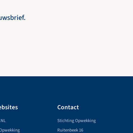
euwsbrief.
bsites
Contact
.NL
Stichting Opwekking
 Opwekking
Ruitenbeek 16