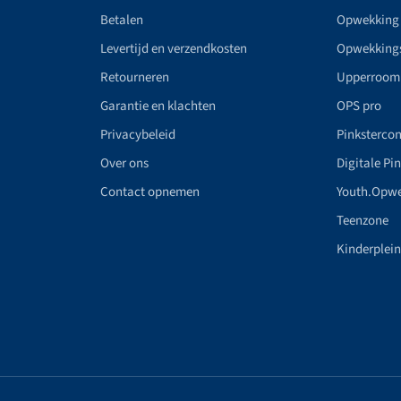
Betalen
Opwekking
Levertijd en verzendkosten
Opwekking
Retourneren
Upperroom
Garantie en klachten
OPS pro
Privacybeleid
Pinkstercon
Over ons
Digitale Pi
Contact opnemen
Youth.Opw
Teenzone
Kinderplei