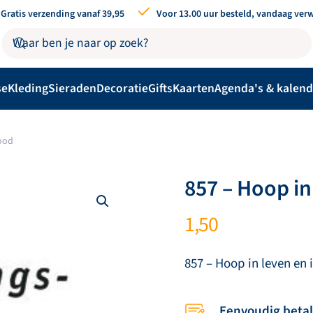
Gratis verzending vanaf 39,95
Voor 13.00 uur besteld, vandaag ver
se
Kleding
Sieraden
Decoratie
Gifts
Kaarten
Agenda's & kalend
dood
857 – Hoop in
1,50
857 – Hoop in leven en 
Eenvoudig beta