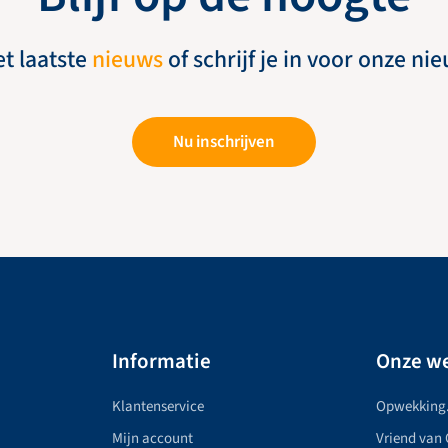
et laatste
nieuws
of schrijf je in voor onze ni
Nu inschrijven
Informatie
Onze we
Klantenservice
Opwekking
Mijn account
Vriend van