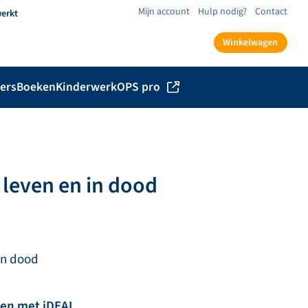
Mijn account
Hulp nodig?
Contact
werkt
Winkelwagen
ers
Boeken
Kinderwerk
OPS pro
 leven en in dood
in dood
len met iDEAL