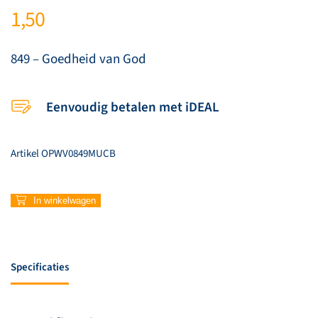
1,50
849 – Goedheid van God
Eenvoudig betalen met iDEAL
Artikel
OPWV0849MUCB
849
In winkelwagen
–
Goedheid
van
God
Specificaties
aantal