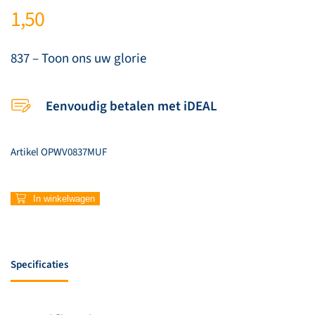
1,50
837 – Toon ons uw glorie
Eenvoudig betalen met iDEAL
Artikel
OPWV0837MUF
837
In winkelwagen
–
Toon
ons
uw
Specificaties
glorie
aantal