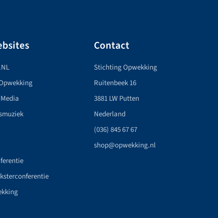
bsites
Contact
.NL
Stichting Opwekking
 Opwekking
Ruitenbeek 16
 Media
3881 LW Putten
smuziek
Nederland
(036) 845 67 67
shop@opwekking.nl
ferentie
nksterconferentie
ekking