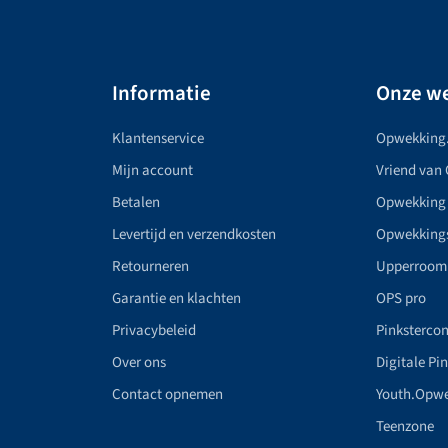
Informatie
Onze we
Klantenservice
Opwekking
Mijn account
Vriend van
Betalen
Opwekking
Levertijd en verzendkosten
Opwekking
Retourneren
Upperroom
Garantie en klachten
OPS pro
Privacybeleid
Pinkstercon
Over ons
Digitale Pi
Contact opnemen
Youth.Opw
Teenzone