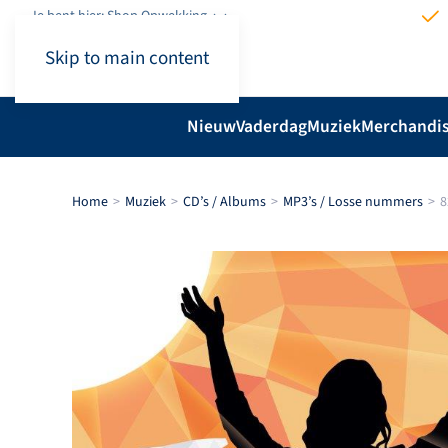
Je bent hier: Shop.Opwekking
Skip to main content
Nieuw
Vaderdag
Muziek
Merchandi
Home
Muziek
CD’s / Albums
MP3’s / Losse nummers
8