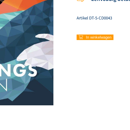
Artikel
DT-5-CD0043
824
In winkelwagen
–
Morgen
dans
je
weer
aantal