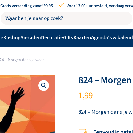
Gratis verzending vanaf 39,95
Voor 13.00 uur besteld, vandaag ver
se
Kleding
Sieraden
Decoratie
Gifts
Kaarten
Agenda's & kalend
24 – Morgen dans je weer
824 – Morgen
1,99
824 – Morgen dans je w
Eenvoudig beta