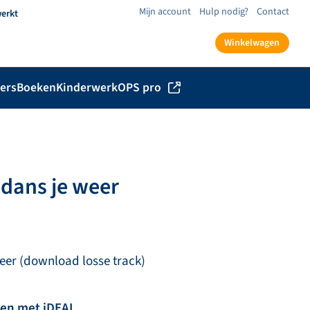
Mijn account
Hulp nodig?
Contact
werkt
Winkelwagen
ers
Boeken
Kinderwerk
OPS pro
 dans je weer
eer (download losse track)
len met iDEAL