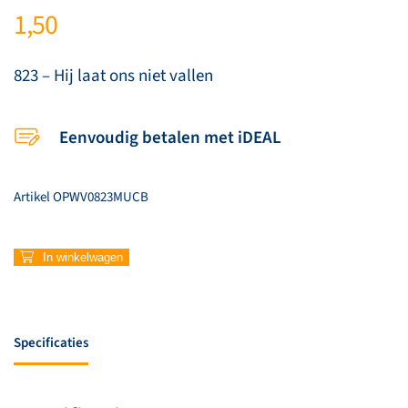
1,50
823 – Hij laat ons niet vallen
Eenvoudig betalen met iDEAL
Artikel
OPWV0823MUCB
823
In winkelwagen
–
Hij
laat
ons
Specificaties
niet
vallen
aantal