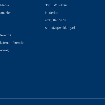
 Media
3881 LW Putten
smuziek
Nederland
(036) 845 67 67
shop@opwekking.nl
ferentie
nksterconferentie
ekking
n