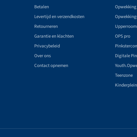
Betalen
Opwekking
Levertijd en verzendkosten
Opwekking
Retourneren
Upperroom
Garantie en klachten
OPS pro
Privacybeleid
Pinkstercon
Over ons
Digitale Pi
Contact opnemen
Youth.Opw
Teenzone
Kinderplei