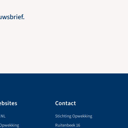
euwsbrief.
bsites
Contact
.NL
Stichting Opwekking
 Opwekking
Ruitenbeek 16