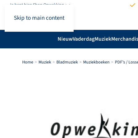
Je bent hier: Shop.Opwekking
Skip to main content
Nieuw
Vaderdag
Muziek
Merchandi
Home
Muziek
Bladmuziek
Muziekboeken
PDF’s / Los