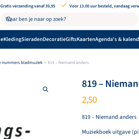
Gratis verzending vanaf 39,95
Voor 13.00 uur besteld, vandaag ver
se
Kleding
Sieraden
Decoratie
Gifts
Kaarten
Agenda's & kalend
se nummers bladmuziek
819 – Niemand anders
819 – Nieman
2,50
819 – Niemand anders
Muziekboek uitgave (pi