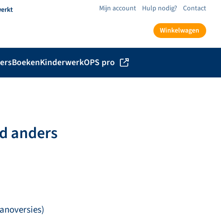
Mijn account
Hulp nodig?
Contact
werkt
Winkelwagen
ers
Boeken
Kinderwerk
OPS pro
d anders
anoversies)