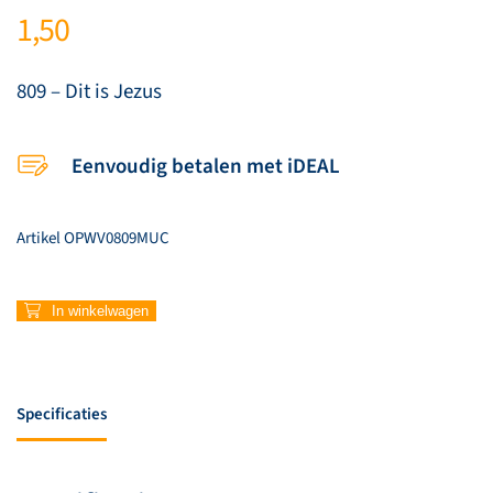
1,50
809 – Dit is Jezus
Eenvoudig betalen met iDEAL
Artikel
OPWV0809MUC
809
In winkelwagen
–
Dit
is
Jezus
Specificaties
aantal