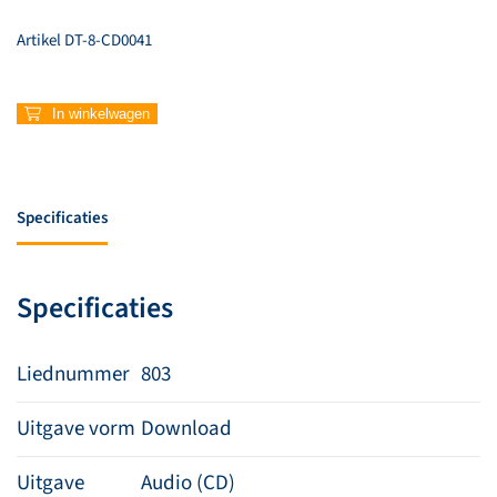
Artikel
DT-8-CD0041
803
In winkelwagen
–
Vol
ontzag
aantal
Specificaties
Specificaties
Liednummer
803
Uitgave vorm
Download
Uitgave
Audio (CD)