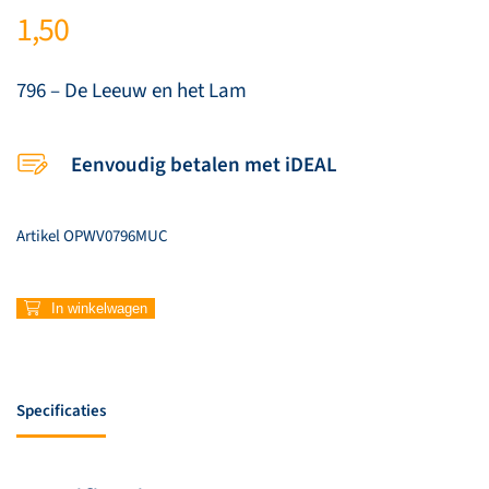
1,50
796 – De Leeuw en het Lam
Eenvoudig betalen met iDEAL
Artikel
OPWV0796MUC
796
In winkelwagen
–
De
Leeuw
en
Specificaties
het
Lam
aantal