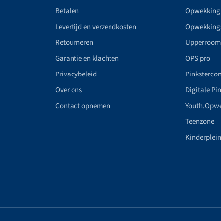
Betalen
Opwekking
Levertijd en verzendkosten
Opwekking
Retourneren
Upperroom
Garantie en klachten
OPS pro
Privacybeleid
Pinkstercon
Over ons
Digitale Pi
Contact opnemen
Youth.Opw
Teenzone
Kinderplei