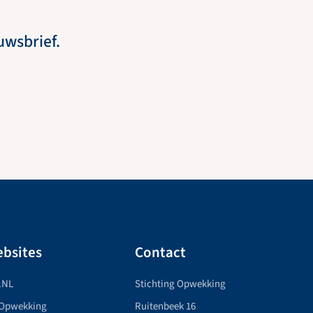
euwsbrief.
bsites
Contact
.NL
Stichting Opwekking
 Opwekking
Ruitenbeek 16