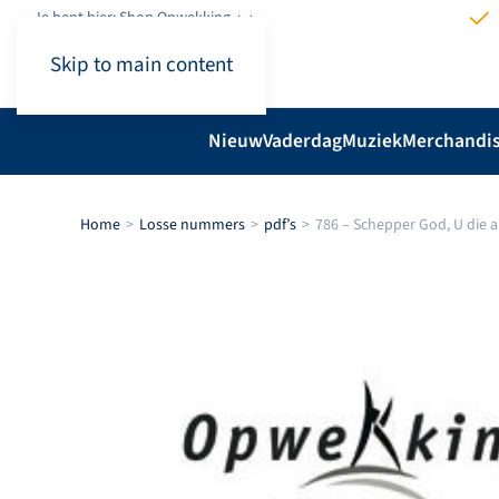
Je bent hier: Shop.Opwekking
Skip to main content
Nieuw
Vaderdag
Muziek
Merchandi
Home
Losse nummers
pdf’s
786 – Schepper God, U die a