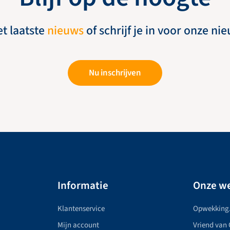
et laatste
nieuws
of schrijf je in voor onze ni
Nu inschrijven
Informatie
Onze we
Klantenservice
Opwekking
Mijn account
Vriend van