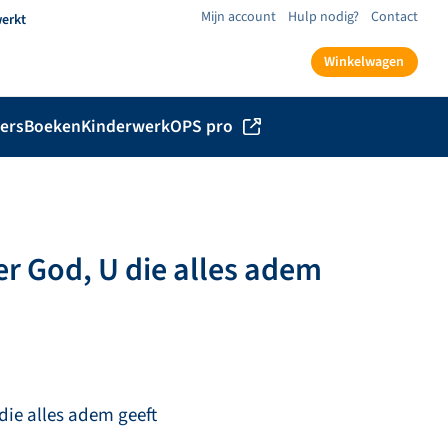
Mijn account
Hulp nodig?
Contact
werkt
Winkelwagen
ers
Boeken
Kinderwerk
OPS pro
r God, U die alles adem
die alles adem geeft