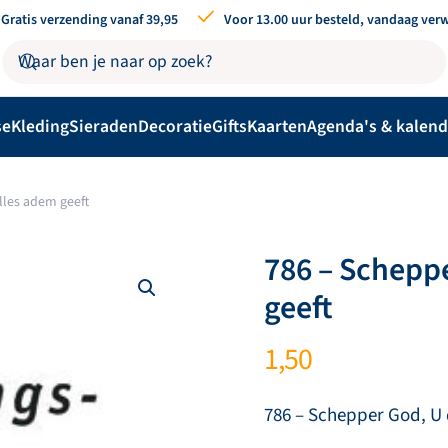
Gratis verzending vanaf 39,95
Voor 13.00 uur besteld, vandaag ver
se
Kleding
Sieraden
Decoratie
Gifts
Kaarten
Agenda's & kalend
lles adem geeft
786 – Scheppe
geeft
1,50
786 – Schepper God, U 