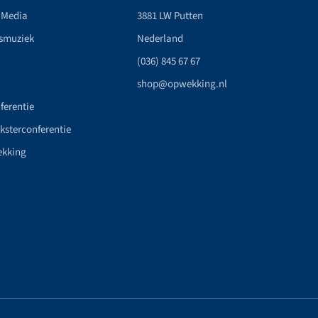
 Media
3881 LW Putten
smuziek
Nederland
(036) 845 67 67
shop@opwekking.nl
ferentie
nksterconferentie
ekking
n