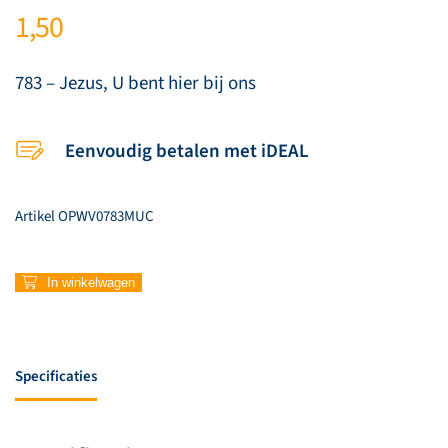
1,50
783 – Jezus, U bent hier bij ons
Eenvoudig betalen met iDEAL
Artikel
OPWV0783MUC
783
In winkelwagen
–
Jezus,
U
bent
Specificaties
hier
bij
ons