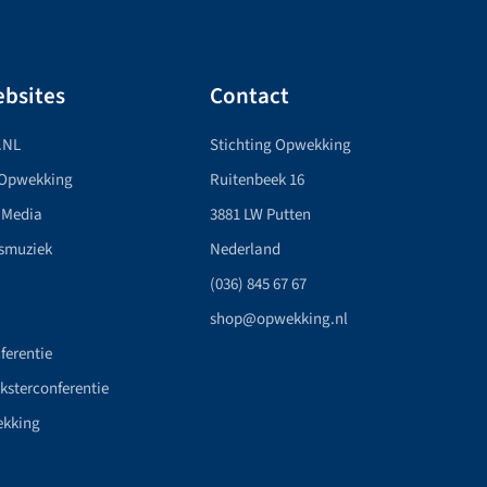
bsites
Contact
.NL
Stichting Opwekking
 Opwekking
Ruitenbeek 16
 Media
3881 LW Putten
smuziek
Nederland
(036) 845 67 67
shop@opwekking.nl
ferentie
nksterconferentie
ekking