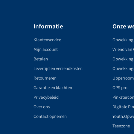
Informatie
Onze we
Klantenservice
Opwekking
Mijn account
Vriend van
Betalen
Opwekking
Levertijd en verzendkosten
Opwekking
Retourneren
Upperroom
Garantie en klachten
OPS pro
Privacybeleid
Pinkstercon
Over ons
Digitale Pi
Contact opnemen
Youth.Opw
Teenzone