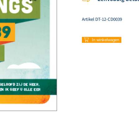
Artikel
DT-12-CD0039
782
In winkelwagen
–
Geloofd
zij
de
Heer
aantal