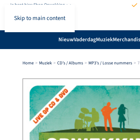
Je bent hier: Shop.Opwekking
Skip to main content
Nieuw
Vaderdag
Muziek
Merchandi
Home
Muziek
CD’s / Albums
MP3’s / Losse nummers
7