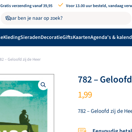
Gratis verzending vanaf 39,95
Voor 13.00 uur besteld, vandaag ver
se
Kleding
Sieraden
Decoratie
Gifts
Kaarten
Agenda's & kalend
82 – Geloofd zij de Heer
782 – Geloofd
1,99
782 – Geloofd zij de He
Eenvoudig beta