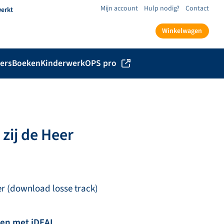
Mijn account
Hulp nodig?
Contact
werkt
Winkelwagen
ers
Boeken
Kinderwerk
OPS pro
 zij de Heer
er (download losse track)
len met iDEAL