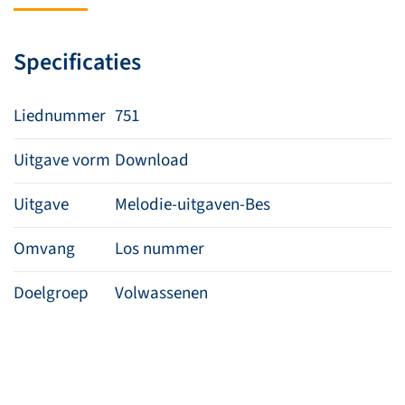
van
mijn
Specificaties
Verlosser
aantal
Liednummer
751
Uitgave vorm
Download
Uitgave
Melodie-uitgaven-Bes
Omvang
Los nummer
Doelgroep
Volwassenen