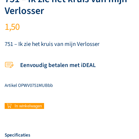
Verlosser
1,50
751 – Ik zie het kruis van mijn Verlosser
Eenvoudig betalen met iDEAL
Artikel
OPWV0751MUBbb
751
In winkelwagen
–
Ik
zie
het
Specificaties
kruis