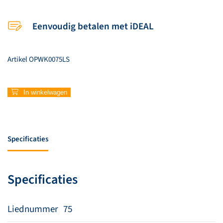
Eenvoudig betalen met iDEAL
Artikel
OPWK0075LS
75
In winkelwagen
–
Ik
geloof
aantal
Specificaties
Specificaties
Liednummer
75