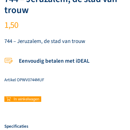
trouw
1,50
744 – Jeruzalem, de stad van trouw
Eenvoudig betalen met iDEAL
Artikel
OPWV0744MUF
744
In winkelwagen
–
Jeruzalem,
de
stad
Specificaties
van